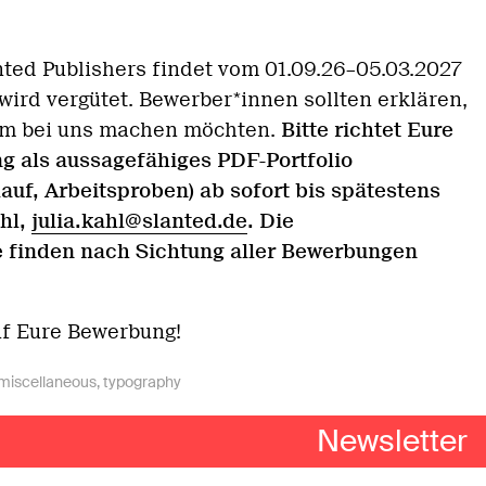
ted Pub­lishers findet vom 01.09.26–05.03.2027
 wird vergütet. Bewerber*innen sollten erklären,
kum bei uns machen möchten.
Bitte richtet Eure
g als aussagefähiges PDF-Portfolio
auf, Arbeitsproben) ab sofort bis spätestens
ahl,
julia.kahl@slanted.de
. Die
finden nach Sichtung aller Bewerbungen
uf Eure Bewerbung!
miscellaneous
,
typography
imprint
–
privacy policy
Newsletter