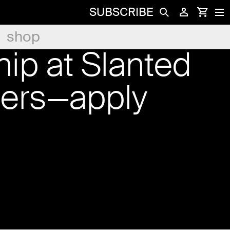
SUBSCRIBE
shop
hip at Slanted
hers—apply