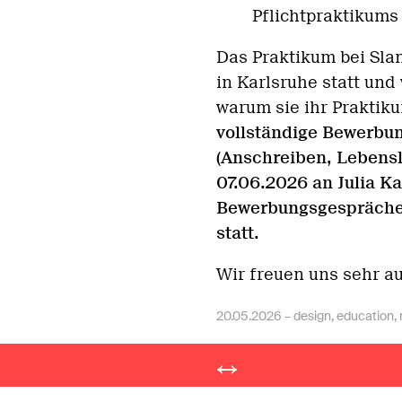
Pflichtpraktikums
Das Praktikum bei Slan
in Karlsruhe statt und
warum sie ihr Prakti
vollständige Bewerbun
(Anschreiben, Lebensl
07.06.2026 an Julia K
Bewerbungsgespräche 
statt.
Wir freuen uns sehr a
20.05.2026 –
design
,
education
,
Post
© slanted publishers 2026