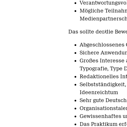
Verantwortungsvol
Mögliche Teilnah
Medienpartnersch
Das sollte der/die Bew
Abgeschlossenes G
Sichere Anwendun
Großes Interesse
Typografie, Type 
Redaktionelles In
Selbstständigkeit, 
Ideenreichtum
Sehr gute Deutsch
Organisationstal
Gewissenhaftes u
Das Praktikum erf