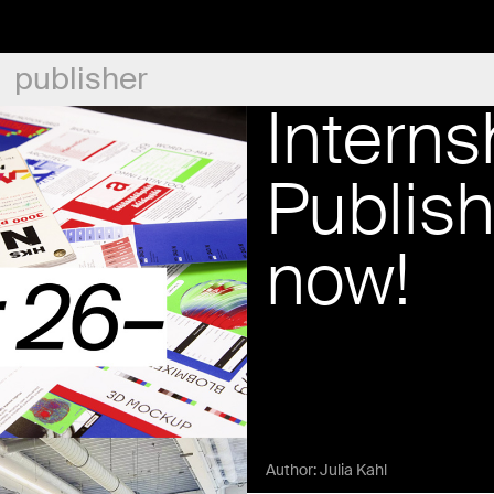
publisher
Interns
Publis
now!
Author:
Julia Kahl