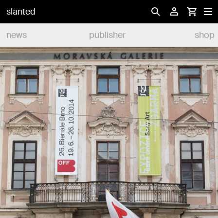
slanted
news
publisher
shop