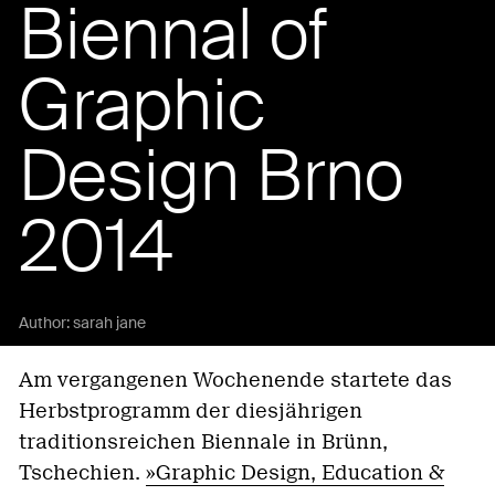
Biennal of
Graphic
Design Brno
2014
Author:
sarah jane
Am vergangenen Wochenende startete das
Herbstprogramm der diesjährigen
traditionsreichen Biennale in Brünn,
Tschechien.
»Graphic Design, Education &