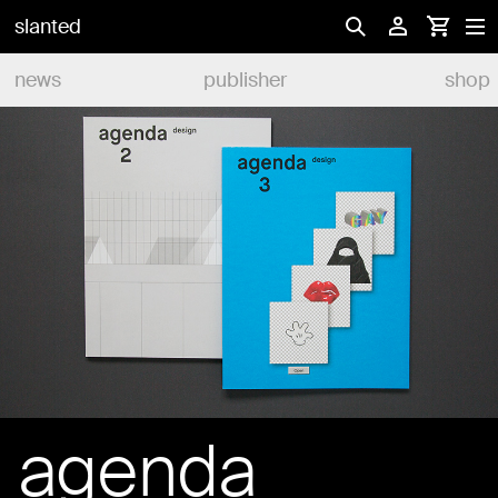
slanted
news
publisher
shop
agenda