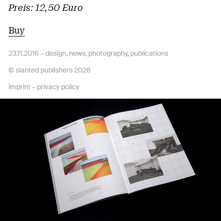
Preis: 12,50 Euro
Buy
23.11.2016 –
design
,
news
,
photography
,
publications
© slanted publishers 2026
imprint
–
privacy policy