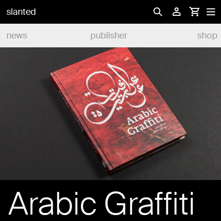
slanted
news
publisher
shop
Arabic Graffiti