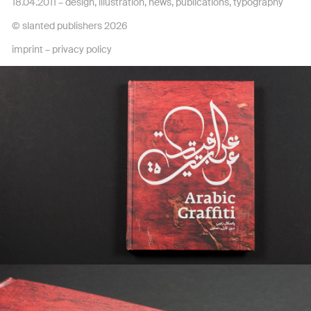
18.04.2011 –
design
,
illustration
,
news
,
publications
,
typography
© slanted publishers 2026
imprint
–
privacy policy