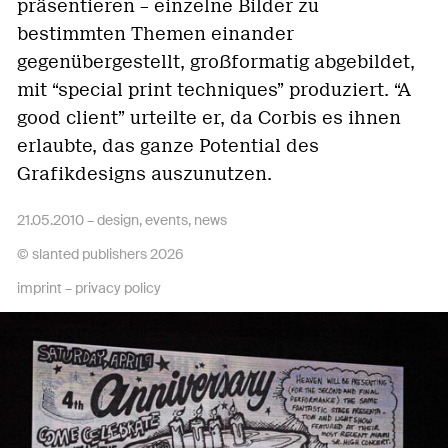
präsentieren – einzelne Bilder zu
bestimmten Themen einander
gegenübergestellt, großformatig abgebildet,
mit “special print techniques” produziert. “A
good client” urteilte er, da Corbis es ihnen
erlaubte, das ganze Potential des
Grafikdesigns auszunutzen.
21.05.2010 –
design
,
events
,
news
© slanted publishers 2026
imprint
–
privacy policy