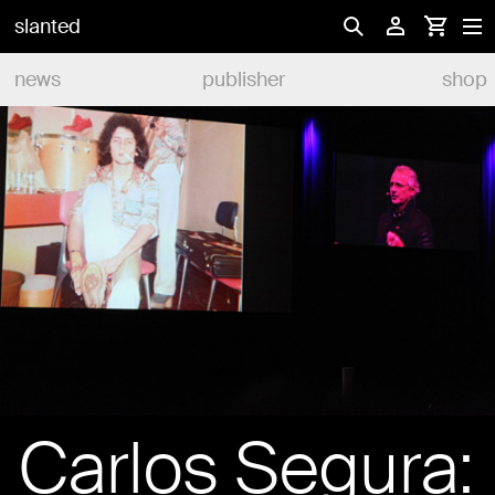
slanted
news
publisher
shop
Carlos Segura: