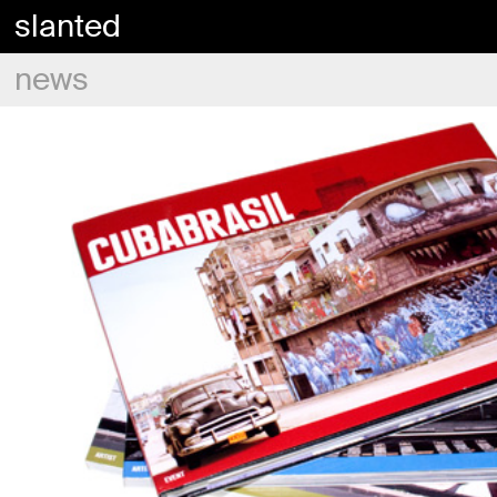
slanted
news