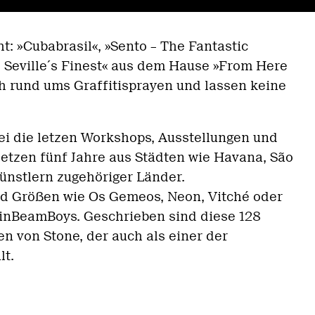
t: »Cubabrasil«, »Sento – The Fantastic
– Seville´s Finest« aus dem Hause »From Here
 rund ums Graffitisprayen und lassen keine
ei die letzen Workshops, Ausstellungen und
letzen fünf Jahre aus Städten wie Havana, São
ünstlern zugehöriger Länder.
nd Größen wie Os Gemeos, Neon, Vitché oder
linBeamBoys. Geschrieben sind diese 128
n von Stone, der auch als einer der
lt.