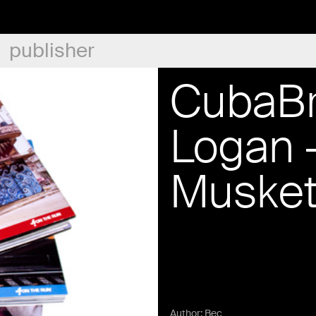
publisher
CubaBr
Logan –
Musket
Author:
Bec