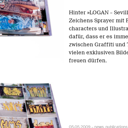
Hinter »LOGAN – Sevill
Zeichens Sprayer mit 
characters und Illustr
dafür, dass er es imme
zwischen Graffiti und 
vielen exklusiven Bild
freuen dürfen.
05.05.2009 –
news
,
publications