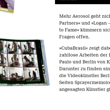
Mehr Aerosol geht nich
Partners« und »Logan 
to Fame« kümmern sich
Fragen offen.
»CubaBrasil« zeigt dab
zahllose Arbeiten der 
Paulo und Berlin von K
Darunter zu finden si
die Videokünstler Ber
Seiten Sprayermemoire
angesagten Künstler gi