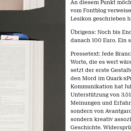
An diesem Punkt möch
vom Fontblog verweisen
Lesikon geschrieben h
Übrigens: Noch bis End
danach 100 Euro. Ein 
Pressetext: Jede Branc
Worte, die es wert wär
setzt der erste Gesta
den Mord im Quark-xPr
Kommunikation hat Ju
Unterstützung von 3.51
Meinungen und Erfahru
sondern von Avantgarde
sondern kreativ assozi
Geschichte. Widersprü