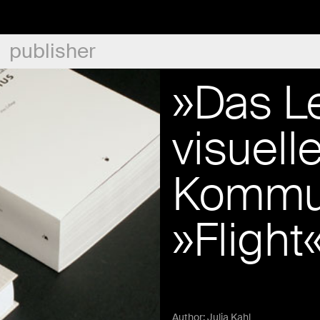
publisher
»Das L
visuell
Kommun
»Flight
Author:
Julia Kahl