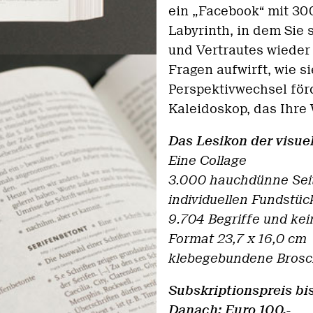
ein „Facebook“ mit 30
Labyrinth, in dem Sie 
und Vertrautes wieder 
Fragen aufwirft, wie s
Perspektivwechsel förd
Kaleidoskop, das Ihr
Das Lesikon der visu
Eine Collage
3.000 hauchdünne Seite
individuellen Fundstüc
9.704 Begriffe und kei
Format 23,7 x 16,0 cm
klebegebundene Brosc
Subskriptionspreis bis
Danach: Euro 100,-