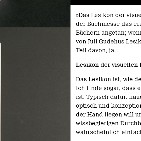
»Das Lesikon der visu
der Buchmesse das ers
Büchern angetan; wenn 
von Juli Gudehus Lesi
Teil davon, ja.
Lesikon der visuelle
Das Lesikon ist, wie d
Ich finde sogar, dass 
ist. Typisch dafür: ha
optisch und konzeptione
der Hand liegen will u
wissbegierigen Durchbl
wahrscheinlich einfa