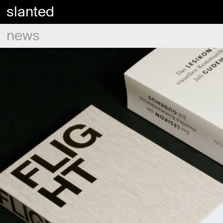
slanted
news