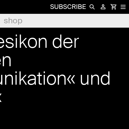
SUBSCRIBE
shop
esikon der
en
ikation« und
«