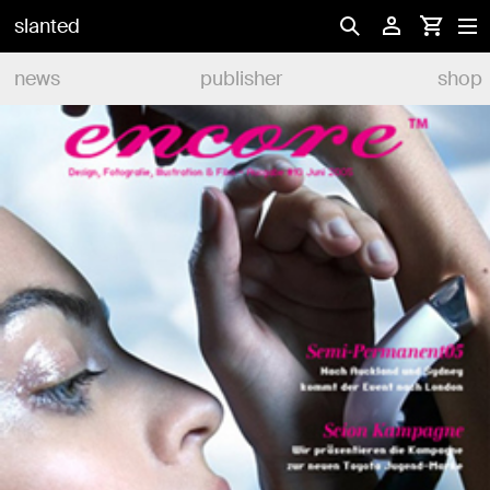
slanted
news
publisher
shop