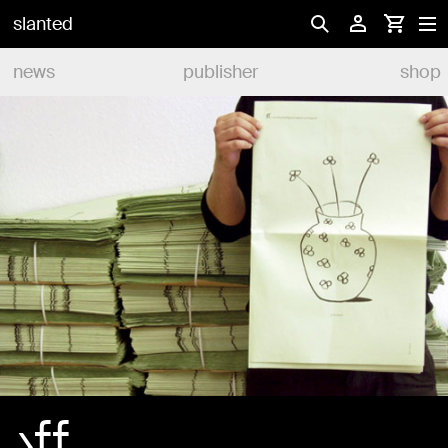
slanted
news
publisher
shop
›ff.