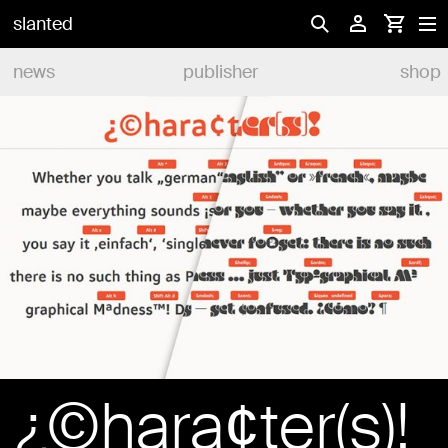
slanted
news
publisher
shop
¿©hara¢ter(s)!