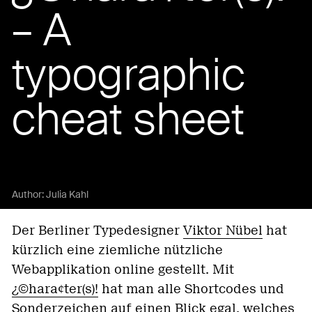
– A
typographic
cheat sheet
Author:
Julia Kahl
Der Berliner Typedesigner
Viktor Nübel
hat
kürzlich eine ziemliche nützliche
Webapplikation online gestellt. Mit
¿©hara¢ter(s)!
hat man alle Shortcodes und
Sonderzeichen auf einen Blick egal, welches