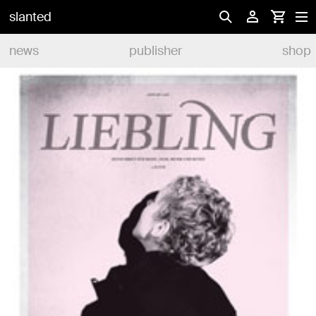
slanted
news
publisher
shop