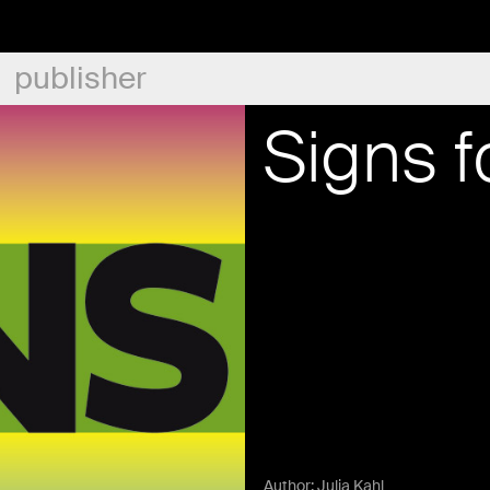
publisher
Signs f
Author:
Julia Kahl