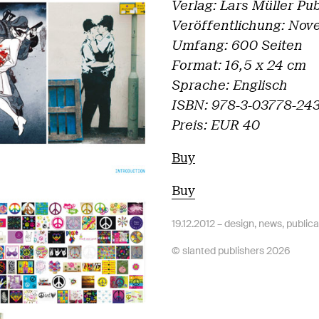
Verlag: Lars Müller Pu
Veröffentlichung: Nov
Umfang: 600 Seiten
Format: 16,5 x 24 cm
Sprache: Englisch
ISBN: 978-3-03778-24
Preis: EUR 40
Buy
Buy
19.12.2012 –
design
,
news
,
publica
© slanted publishers 2026