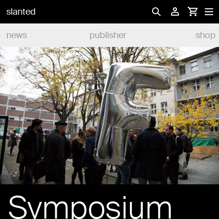
slanted
news
publisher
shop
Symposium