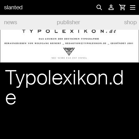
slanted
news
publisher
shop
Typolexikon.d
e