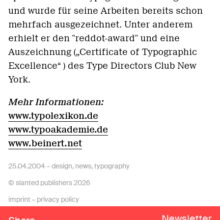
und wurde für seine Arbeiten bereits schon
mehrfach ausgezeichnet. Unter anderem
erhielt er den "reddot-award" und eine
Auszeichnung („Certificate of Typographic
Excellence“ ) des Type Directors Club New
York.
Mehr Informationen:
www.typolexikon.de
www.typoakademie.de
www.beinert.net
25.04.2004 –
design
,
news
,
typography
© slanted publishers 2026
imprint
–
privacy policy
Newsletter