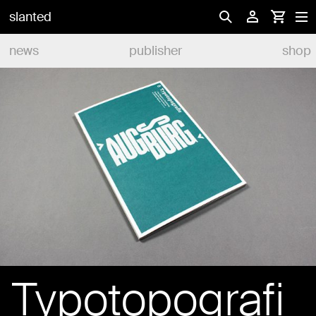
slanted
news
publisher
shop
Typotopografi