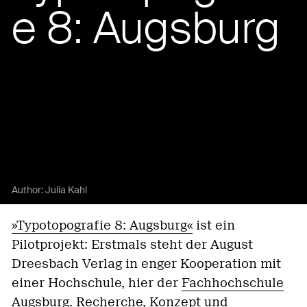
e 8: Augsburg
Author:
Julia Kahl
»Typotopografie 8: Augsburg«
ist ein
Pilotprojekt: Erstmals steht der August
Dreesbach Verlag in enger Kooperation mit
einer Hochschule, hier der
Fachhochschule
Augsburg
.
Recherche, Konzept und