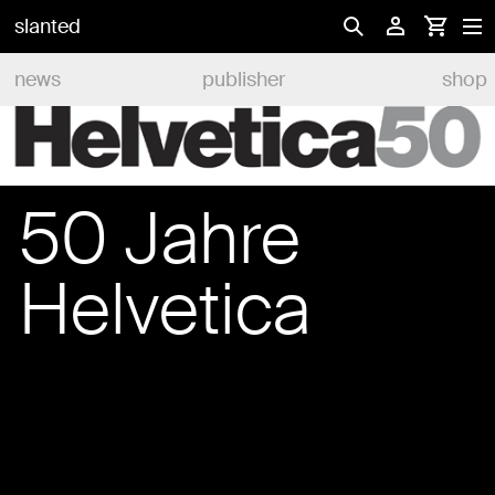
slanted
news
publisher
shop
50 Jahre
Helvetica