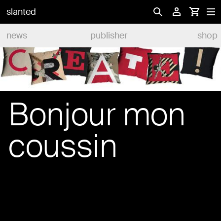
slanted
news
publisher
shop
Bonjour mon
coussin