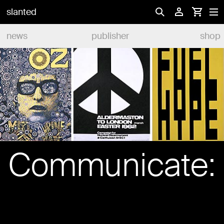
slanted
news
publisher
shop
Communicate: