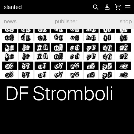
slanted
news
publisher
shop
DF Stromboli