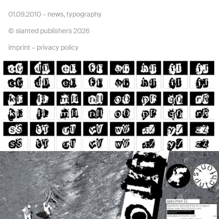
01.09.2010 –
news
,
typography
© slanted publishers 2026
imprint
–
privacy policy