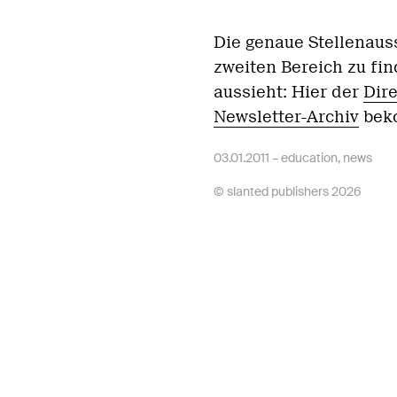
Die genaue Stellenaus
zweiten Bereich zu fi
aussieht: Hier der
Dire
Newsletter-Archiv
beko
03.01.2011 –
education
,
news
© slanted publishers 2026