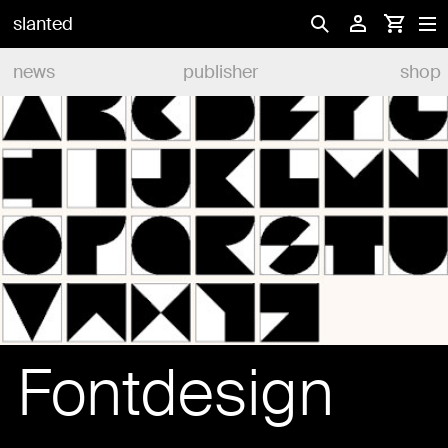
slanted
news
publisher
shop
Fontdesign