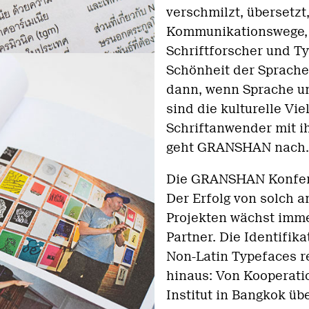
verschmilzt, übersetzt,
Kommunikationswege, 
Schriftforscher und Ty
Schönheit der Sprache
dann, wenn Sprache un
sind die kulturelle Vie
Schriftanwender mit ih
geht GRANSHAN nach.
Die GRANSHAN Konfere
Der Erfolg von solch a
Projekten wächst imme
Partner. Die Identifi
Non-Latin Typefaces re
hinaus: Von Kooperatio
Institut in Bangkok ü