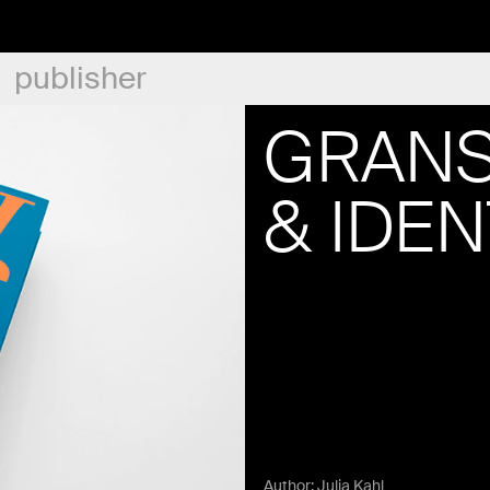
publisher
GRANS
& IDEN
Author:
Julia Kahl