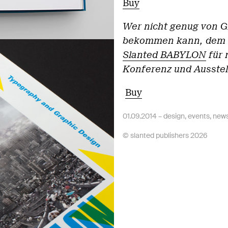
Buy
Wer nicht genug von 
bekommen kann, dem 
Slanted BABYLON
für 
Konferenz und Ausstel
Buy
01.09.2014 –
design
,
events
,
new
© slanted publishers 2026