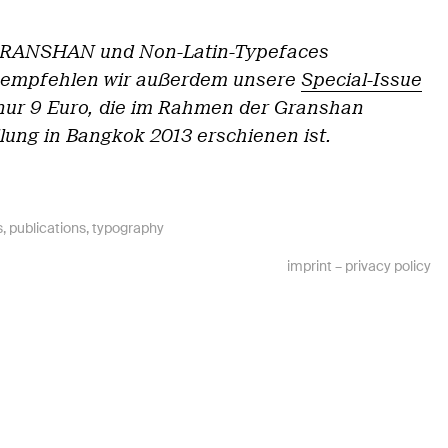
GRANSHAN und Non-Latin-Typefaces
empfehlen wir außerdem unsere
Special-Issue
nur 9 Euro, die im Rahmen der Granshan
lung in Bangkok 2013 erschienen ist.
s
,
publications
,
typography
imprint
–
privacy policy