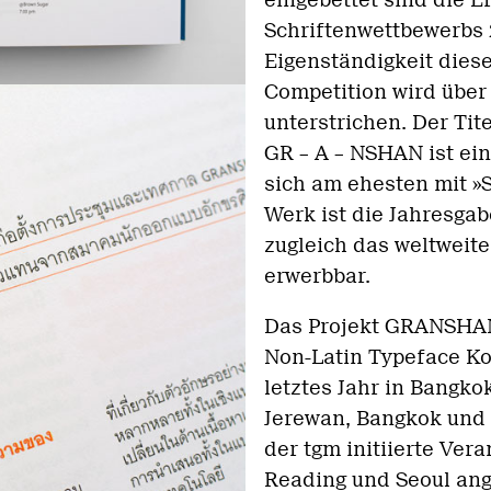
eingebettet sind die
Schriftenwettbewerbs 
Eigenständigkeit diese
Competition wird über
unterstrichen. Der Ti
GR – A – NSHAN ist ei
sich am ehesten mit »
Werk ist die Jahresgab
zugleich das weltweit
erwerbbar.
Das Projekt GRANSHAN 
Non-Latin Typeface Kon
letztes Jahr in Bangko
Jerewan, Bangkok un
der tgm initiierte Ver
Reading und Seoul an