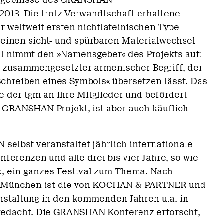
 Ergebnisse des GRANSHAN
2013. Die trotz Verwandtschaft erhaltene
r weltweit ersten nichtlateinischen Type
 einen sicht- und spürbaren Materialwechsel
tel nimmt den »Namensgeber« des Projekts auf:
n zusammengesetzter armenischer Begriff, der
Schreiben eines Symbols« übersetzen lässt. Das
e der tgm an ihre Mitglieder und befördert
e GRANSHAN Projekt, ist aber auch käuflich
selbst veranstaltet jährlich internationale
ferenzen und alle drei bis vier Jahre, so wie
k, ein ganzes Festival zum Thema. Nach
d München ist die von KOCHAN & PARTNER und
anstaltung in den kommenden Jahren u.a. in
gedacht. Die GRANSHAN Konferenz erforscht,