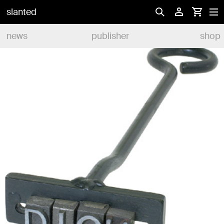
slanted
news
publisher
shop