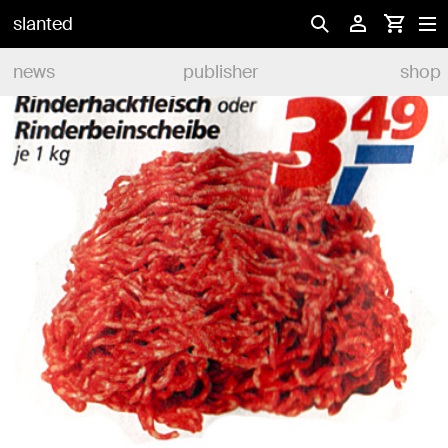
slanted
news
publisher
shop