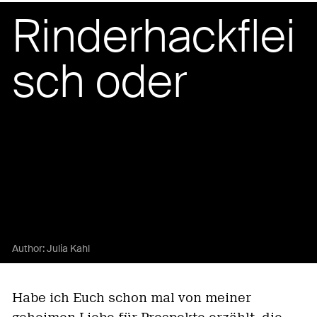
Rinderhackflei
sch oder
Author:
Julia Kahl
Habe ich Euch schon mal von meiner