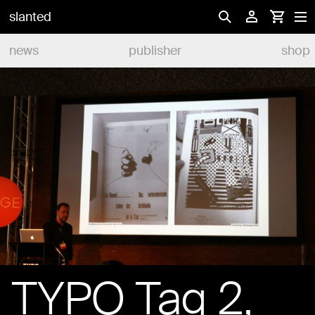
slanted
news
publisher
shop
TYPO Tag 2,