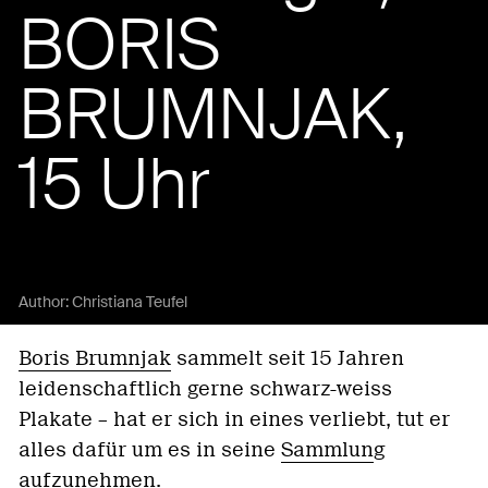
BORIS
BRUMNJAK,
15 Uhr
Author:
Christiana Teufel
Boris Brumnjak
sammelt seit 15 Jahren
leidenschaftlich gerne schwarz-weiss
Plakate – hat er sich in eines verliebt, tut er
alles dafür um es in seine
Sammlun
g
aufzunehmen.