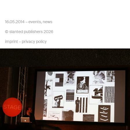
16.05.2014 –
events
,
news
© slanted publishers 2026
imprint
–
privacy policy